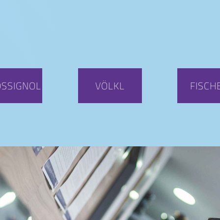
OSSIGNOL
VÖLKL
FISCH