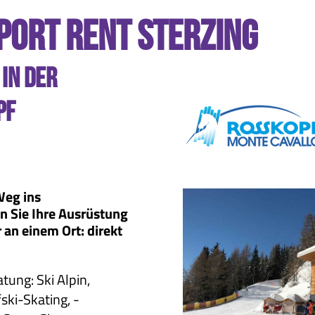
port rent Sterzing
 in der
pf
Weg ins
n Sie Ihre Ausrüstung
 an einem Ort: direkt
tung: Ski Alpin,
ki-Skating, -