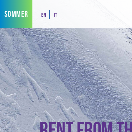
SOMMER
EN
IT
Rent from th