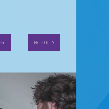
ER
NORDICA