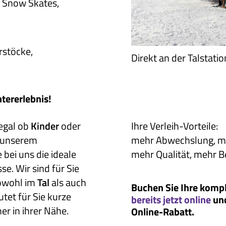
e, Snow Skates,
rstöcke,
Direkt an der Talstati
ntererlebnis!
 egal ob
Kinder
oder
Ihre Verleih-Vorteile:
 unserem
mehr Abwechslung, meh
bei uns die ideale
mehr Qualität, mehr B
se. Wir sind für Sie
sowohl im
Tal
als auch
Buchen Sie Ihre komp
utet für Sie kurze
bereits jetzt online
und
r in ihrer Nähe.
Online-Rabatt.