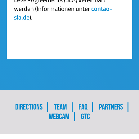
werden (Informationen unter
contao-
sla.de
).
Skip
Directions
Team
FAQ
Partners
navigation
Webcam
GTC